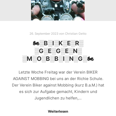
26. September 2023
von
Christian Getto
🏍░B░I░K░E░R░
░G░E░G░E░N░
░M░O░B░B░I░N░G░🏍
Letzte Woche Freitag war der Verein BIKER
AGAINST MOBBING bei uns an der Richie Schule.
Der Verein Biker against Mobbing (kurz B.a.M.) hat
es sich zur Aufgabe gemacht, Kindern und
Jugendlichen zu helfen,…
Weiterlesen