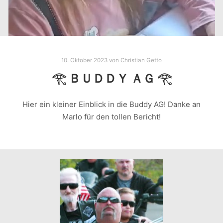
10. Oktober 2023
von
Christian Getto
𓂀 ＢＵＤＤＹ ＡＧ 𓂀
Hier ein kleiner Einblick in die Buddy AG! Danke an
Marlo für den tollen Bericht!