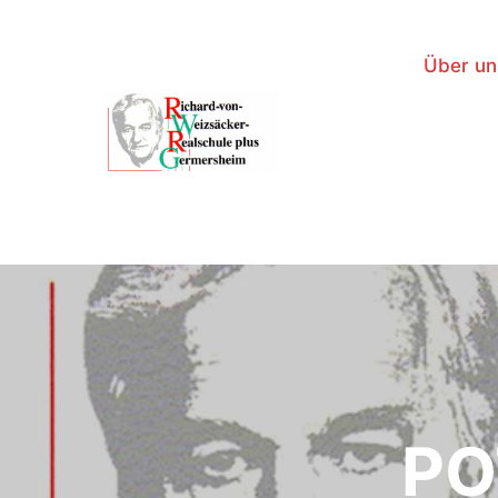
Über un
PO